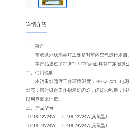
详情介绍
、简介：
一
车载紫外线消毒灯主要是对车内空气进行杀菌
本产品通过了
认证
具有广东省微
CE,ROHS,FCC
,
二、使用说明：
本消毒灯适宜工作环境温度：
°
°
电
-10
C- 20
C ,
灯亮；同时绿色工作指示灯闪烁，闪烁
秒后，指
30
以用臭氧来消毒。
三、产品型号：
臭氧型
TLP-DC12V24W , TLP-DC12V24W(
)
臭氧型
TLP-DC24V24W , TLP-DC24V24W(
)