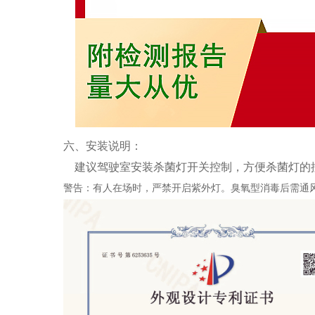
六、安装说明：
建议驾驶室安装杀菌灯开关控制，方便杀菌灯的
警告
：
有人在场时
，
严禁开启紫外灯
。
臭氧型消毒后需通