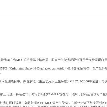
埃希氏菌在含MUG的培养基中培养后，即会产生荧光反应也可用于实验室蛋白
tho-nitrophenyl-β-D-galactopyranoside）使培养液呈黄色，能产生β-葡萄糖醛
菌。
希氏菌列入检测项目中。并在解读《生活饮用水卫生标准》GB5749-2006中阐
上电源，将经过24小时培养后的EC-MUG管在灯下照射，如有蓝色荧光产
在紫外光灯同时观察，如果被测的EC-MUG管产生荧光，在紫外光灯下与没开封的