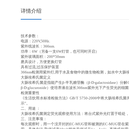
详情介绍
技术参数：
电源：220V,50Hz.
紫外线波长：366nm.
功率：6W（另备一支6W灯管，也可同时开启）
紫外玻璃面积：200*50mm
磨具设计，方便更换灯管
具有过流,过压保护装置
366nm
检测用紫外灯,用于水及食物中的微生物检测，如水中大肠
大肠埃希氏菌定义
大肠埃希氏菌是指能产生β-半乳糖苷酶（β-D-galactosidase）分解ONPG（Or
β-D-glucuronide）使培养液在波长366nm紫外光下产生荧光的细
检测重要性
《生活饮用水标准检验方法》GB/T 5750-2006中将大肠埃
示”。
二、用途 ：
大肠埃希氏菌测定荧光观察使用方法：将台式紫外光灯置于暗处，插
三、注意事项：
每次观察时，用一个没开封的EC-MUG管和被测的EC-MUG管