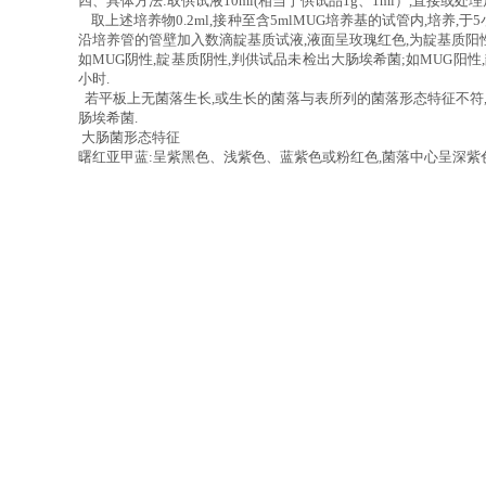
四、具体方法:取供试液10ml(相当于供试品1g、1ml）,直接或处理
取上述培养物0.2ml,接种至含5mlMUG培养基的试管内,培养,于
沿培养管的管壁加入数滴靛基质试液,液面呈玫瑰红色,为靛基质阳性
如MUG阴性,靛基质阴性,判供试品未检出大肠埃希菌;如MUG阳性
小时.
若平板上无菌落生长,或生长的菌落与表所列的菌落形态特征不符,
肠埃希菌.
大肠菌形态特征
曙红亚甲蓝:呈紫黑色、浅紫色、蓝紫色或粉红色,菌落中心呈深紫