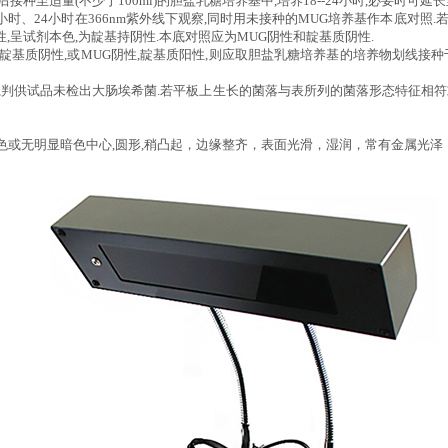
后接种至适量(不少于100ml)的胆盐乳糖培养基中,培养18--24小时,必要时可延长
5小时、24小时在366nm紫外线下观察,同时用未接种的MUG培养基作本底对照.
,呈试剂本色,为靛基持阴性.本底对照应为MUG阴性和靛基质阴性.
,靛基质阴性,或MUG阴性,靛基质阳性,则应取胆盐乳糖培养基的培养物划线接种
判供试品未检出大肠埃希菌.若平板上生长的菌落与表所列的菌落形态特征相符或
色或无明显暗色中心,圆形,稍凸起，边缘整齐，表面光滑，湿润，常有金属光泽