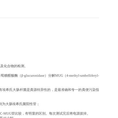
质及化合物的检测。
酸酶（β-glucuronidase）分解MUG（4-methyl-umbelliferyl-
述：“只有埃希氏大肠杆菌是粪源特异性的，是最准确和专一的粪便污染指
生则为大肠埃希氏菌阳性管；
EC-MUG管比较，有明显的区别。每次测试完后将电源拔掉。