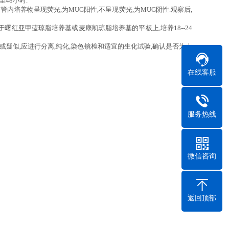
至48小时.
若管内培养物呈现荧光,为MUG阳性,不呈现荧光,为MUG阴性.观察后,
于曙红亚甲蓝琼脂培养基或麦康凯琼脂培养基的平板上,培养18--24
疑似,应进行分离,纯化,染色镜检和适宜的生化试验,确认是否为大
在线客服
服务热线
微信咨询
返回顶部