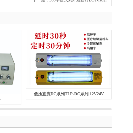
下一篇：
366手提式紫外观察灯BOT-IA型
低压直流DC系列TLP-DC系列 12V24V
紫外线
5